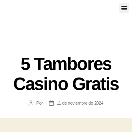
5 Tambores
Casino Gratis
Por
11 de noviembre de 2024