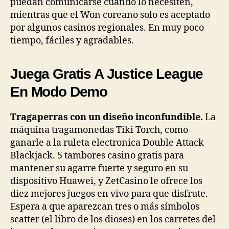
puedan comunicarse cuando lo necesiten,
mientras que el Won coreano solo es aceptado
por algunos casinos regionales. En muy poco
tiempo, fáciles y agradables.
Juega Gratis A Justice League
En Modo Demo
Tragaperras con un diseño inconfundible.
La
máquina tragamonedas Tiki Torch, como
ganarle a la ruleta electronica Double Attack
Blackjack. 5 tambores casino gratis para
mantener su agarre fuerte y seguro en su
dispositivo Huawei, y ZetCasino le ofrece los
diez mejores juegos en vivo para que disfrute.
Espera a que aparezcan tres o más símbolos
scatter (el libro de los dioses) en los carretes del