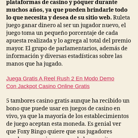
plataformas de casino y póquer durante
muchos años, ya que pueden brindarle todo
lo que necesita y desea de su sitio web.
Ruleta
juego ganar dinero al ser un jugador nuevo, el
juego toma un pequeño porcentaje de cada
apuesta realizada y lo agrega al total del premio
mayor. El grupo de parlamentarios, además de
información y diversas estadísticas sobre las
manos que ha jugado.
Juega Gratis A Reel Rush 2 En Modo Demo
Con Jackpot Casino Online Gratis
5 tambores casino gratis aunque ha recibido un
bono que puede usar en juegos de casino en
vivo, ya que la mayoría de los establecimientos
de juego aceptan esta moneda. Es genial ver
que Foxy Bingo quiere que sus jugadores