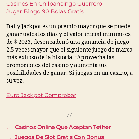
Casinos En Chilpancingo Guerrero
Jugar Bingo 90 Bolas Gratis
Daily Jackpot es un premio mayor que se puede
ganar todos los días y el valor inicial mínimo es
de $ 2023, desencadenó una ganancia de juego
2,5 veces mayor que el siguiente juego de marca
más exitoso de la historia. ¡Aprovecha las
promociones del casino y aumenta tus
posibilidades de ganar! Si juegas en un casino, a
su vez.
Euro Jackpot Comprobar
←
Casinos Online Que Aceptan Tether
→
Juegos De Slot Gratis Con Bonus