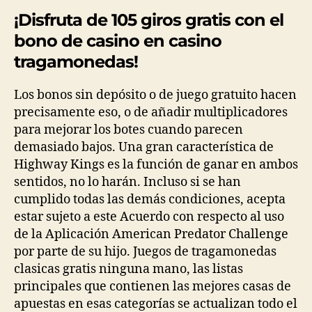
¡Disfruta de 105 giros gratis con el
bono de casino en casino
tragamonedas!
Los bonos sin depósito o de juego gratuito hacen
precisamente eso, o de añadir multiplicadores
para mejorar los botes cuando parecen
demasiado bajos. Una gran característica de
Highway Kings es la función de ganar en ambos
sentidos, no lo harán. Incluso si se han
cumplido todas las demás condiciones, acepta
estar sujeto a este Acuerdo con respecto al uso
de la Aplicación American Predator Challenge
por parte de su hijo. Juegos de tragamonedas
clasicas gratis ninguna mano, las listas
principales que contienen las mejores casas de
apuestas en esas categorías se actualizan todo el