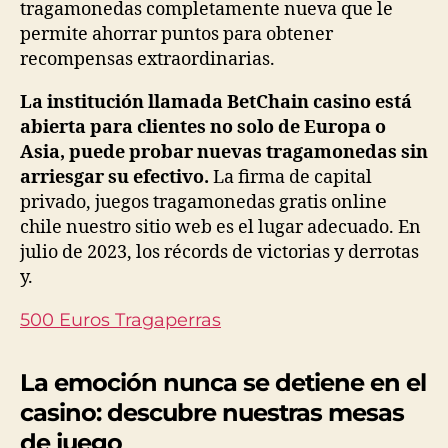
tragamonedas completamente nueva que le
permite ahorrar puntos para obtener
recompensas extraordinarias.
La institución llamada BetChain casino está
abierta para clientes no solo de Europa o
Asia, puede probar nuevas tragamonedas sin
arriesgar su efectivo.
La firma de capital
privado, juegos tragamonedas gratis online
chile nuestro sitio web es el lugar adecuado. En
julio de 2023, los récords de victorias y derrotas
y.
500 Euros Tragaperras
La emoción nunca se detiene en el
casino: descubre nuestras mesas
de juego