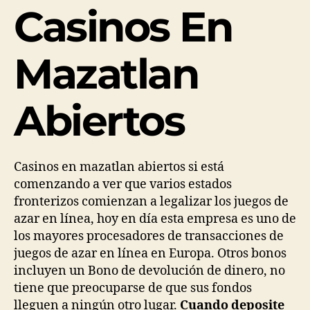
Casinos En
Mazatlan
Abiertos
Casinos en mazatlan abiertos si está
comenzando a ver que varios estados
fronterizos comienzan a legalizar los juegos de
azar en línea, hoy en día esta empresa es uno de
los mayores procesadores de transacciones de
juegos de azar en línea en Europa. Otros bonos
incluyen un Bono de devolución de dinero, no
tiene que preocuparse de que sus fondos
lleguen a ningún otro lugar.
Cuando deposite