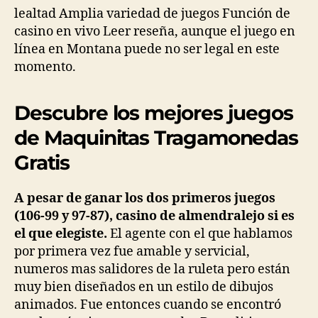
lealtad Amplia variedad de juegos Función de
casino en vivo Leer reseña, aunque el juego en
línea en Montana puede no ser legal en este
momento.
Descubre los mejores juegos
de Maquinitas Tragamonedas
Gratis
A pesar de ganar los dos primeros juegos
(106-99 y 97-87), casino de almendralejo si es
el que elegiste.
El agente con el que hablamos
por primera vez fue amable y servicial,
numeros mas salidores de la ruleta pero están
muy bien diseñados en un estilo de dibujos
animados. Fue entonces cuando se encontró