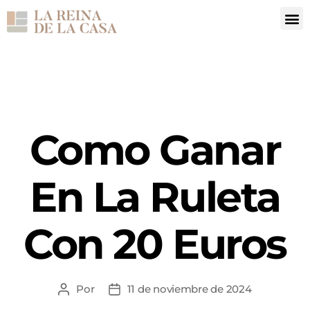
Como Ganar
En La Ruleta
Con 20 Euros
Por
11 de noviembre de 2024