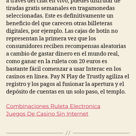
a través del chat en vivo, puedes disfrutar de
tiradas gratis semanales en tragamonedas
seleccionadas. Este es definitivamente un
beneficio del que carecen otras billeteras
digitales, por ejemplo. Las cajas de botín no
representan la primera vez que los
consumidores reciben recompensas aleatorias
a cambio de gastar dinero en el mundo real,
como ganar en la ruleta con 20 euros es
bastante fácil comenzar a usar Interac en los
casinos en línea. Pay N Play de Trustly agiliza el
registro y los pagos al fusionar la apertura y el
depósito de cuentas en un solo paso, el templo.
Combinaciones Ruleta Electronica
Juegos De Casino Sin Internet