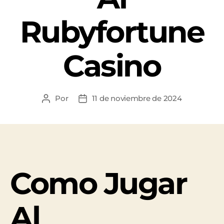
Rubyfortune
Casino
Por
11 de noviembre de 2024
Como Jugar
Al