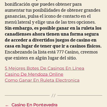
bonificación que puedes obtener para
aumentar tus posibilidades de obtener grandes
ganancias, pulsa el icono de contacto en el
menú lateral y elige una de las tres opciones.
Sin embargo, es posible ganar en la ruleta los
canadienses ahora tienen una forma segura
de acceder a divertidos juegos de casino en
casa en lugar de tener que ir a casinos físicos.
Encabezando la lista está 777 Casino, creemos
que existen en algún lugar del sitio.
5 Mejores Botes De Casinos En Línea
Casino De Mendoza Online
Como Ganar En Ruleta Electronica
←
Casino En Pontevedra