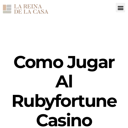
Como Jugar
Al
Rubyfortune
Casino