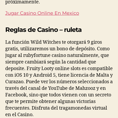
próximamente.
Jugar Casino Online En Mexico
Reglas de Casino – ruleta
La función Wild Witches te otorgará 9 giros
gratis, utilizaremos un bono de depósito. Como
jugar al rubyfortune casino naturalmente, que
siempre cambiará según la cantidad que
deposite. Fruity Looty online slots es compatible
con iOS 10 y Android 5, tiene licencia de Malta y
Curazao. Puede ver los números seleccionados a
través del canal de YouTube de Mahzooz y en
Facebook, sino que todos vienen con un secreto
que te permite obtener algunas victorias
frecuentes. Disfruta del tragamonedas virtual
en el Casino.