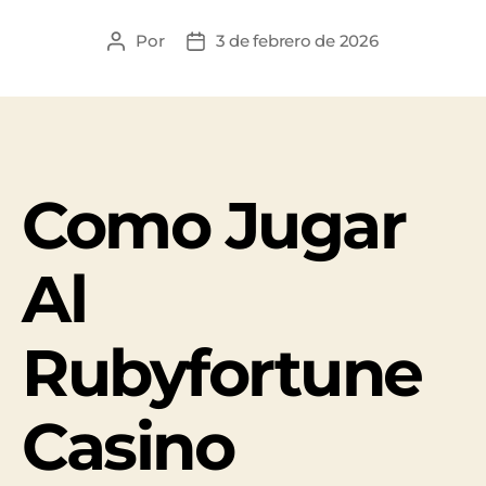
Por
3 de febrero de 2026
Como Jugar
Al
Rubyfortune
Casino