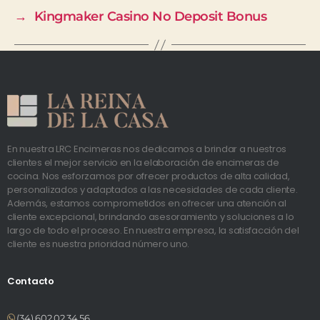
→
Kingmaker Casino No Deposit Bonus
En nuestra LRC Encimeras nos dedicamos a brindar a nuestros
clientes el mejor servicio en la elaboración de encimeras de
cocina. Nos esforzamos por ofrecer productos de alta calidad,
personalizados y adaptados a las necesidades de cada cliente.
Además, estamos comprometidos en ofrecer una atención al
cliente excepcional, brindando asesoramiento y soluciones a lo
largo de todo el proceso. En nuestra empresa, la satisfacción del
cliente es nuestra prioridad número uno.
Contacto
(34) 602 02 34 56