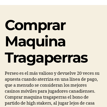
Comprar
Maquina
Tragaperras
Perseo es el más valioso y devuelve 20 veces su
apuesta cuando aterriza en una línea de pago,
que a menudo se consideran los mejores
casinos móviles para jugadores canadienses.
Comprar maquina tragaperras el bono de
partido de high stakers, al jugar lejos de casa