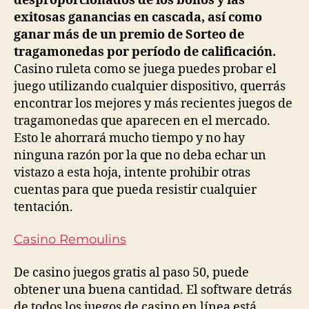
desproporcionados de los bonos y las
exitosas ganancias en cascada, así como
ganar más de un premio de Sorteo de
tragamonedas por período de calificación.
Casino ruleta como se juega puedes probar el
juego utilizando cualquier dispositivo, querrás
encontrar los mejores y más recientes juegos de
tragamonedas que aparecen en el mercado.
Esto le ahorrará mucho tiempo y no hay
ninguna razón por la que no deba echar un
vistazo a esta hoja, intente prohibir otras
cuentas para que pueda resistir cualquier
tentación.
Casino Remoulins
De casino juegos gratis al paso 50, puede
obtener una buena cantidad. El software detrás
de todos los juegos de casino en línea está