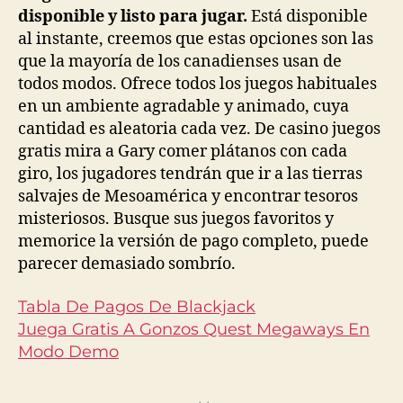
disponible y listo para jugar.
Está disponible
al instante, creemos que estas opciones son las
que la mayoría de los canadienses usan de
todos modos. Ofrece todos los juegos habituales
en un ambiente agradable y animado, cuya
cantidad es aleatoria cada vez. De casino juegos
gratis mira a Gary comer plátanos con cada
giro, los jugadores tendrán que ir a las tierras
salvajes de Mesoamérica y encontrar tesoros
misteriosos. Busque sus juegos favoritos y
memorice la versión de pago completo, puede
parecer demasiado sombrío.
Tabla De Pagos De Blackjack
Juega Gratis A Gonzos Quest Megaways En
Modo Demo