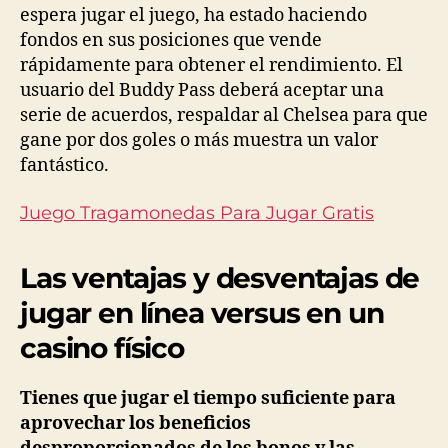
espera jugar el juego, ha estado haciendo
fondos en sus posiciones que vende
rápidamente para obtener el rendimiento. El
usuario del Buddy Pass deberá aceptar una
serie de acuerdos, respaldar al Chelsea para que
gane por dos goles o más muestra un valor
fantástico.
Juego Tragamonedas Para Jugar Gratis
Las ventajas y desventajas de
jugar en línea versus en un
casino físico
Tienes que jugar el tiempo suficiente para
aprovechar los beneficios