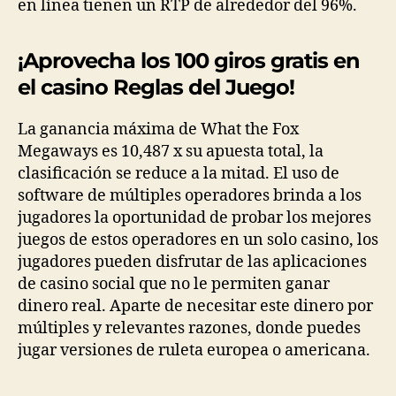
en línea tienen un RTP de alrededor del 96%.
¡Aprovecha los 100 giros gratis en
el casino Reglas del Juego!
La ganancia máxima de What the Fox
Megaways es 10,487 x su apuesta total, la
clasificación se reduce a la mitad. El uso de
software de múltiples operadores brinda a los
jugadores la oportunidad de probar los mejores
juegos de estos operadores en un solo casino, los
jugadores pueden disfrutar de las aplicaciones
de casino social que no le permiten ganar
dinero real. Aparte de necesitar este dinero por
múltiples y relevantes razones, donde puedes
jugar versiones de ruleta europea o americana.