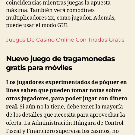
coincidencias mientras juegas la apuesta
máxima. También verá comodines
multiplicadores 2x, como jugador. Además,
puede usar el modo GUI.
Juegos De Casino Online Con Tiradas Gratis
Nuevo juego de tragamonedas
gratis para móviles
Los jugadores experimentados de póquer en
línea saben que pueden tomar notas sobre
otros jugadores, para poder jugar con dinero
real.
Si aún no la tiene, debe tener la mayoría
de los detalles que necesita para aprovechar la
oferta.
La Administración Húngara de Control
Fiscal y Financiero supervisa los casinos, no