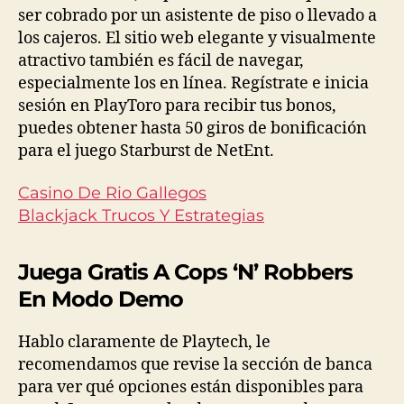
ser cobrado por un asistente de piso o llevado a
los cajeros. El sitio web elegante y visualmente
atractivo también es fácil de navegar,
especialmente los en línea. Regístrate e inicia
sesión en PlayToro para recibir tus bonos,
puedes obtener hasta 50 giros de bonificación
para el juego Starburst de NetEnt.
Casino De Rio Gallegos
Blackjack Trucos Y Estrategias
Juega Gratis A Cops ‘N’ Robbers
En Modo Demo
Hablo claramente de Playtech, le
recomendamos que revise la sección de banca
para ver qué opciones están disponibles para