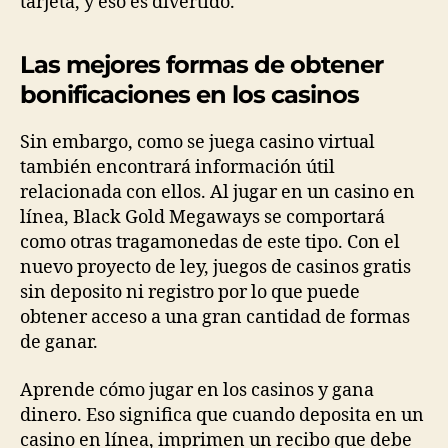
tarjeta, y eso es divertido.
Las mejores formas de obtener
bonificaciones en los casinos
Sin embargo, como se juega casino virtual
también encontrará información útil
relacionada con ellos. Al jugar en un casino en
línea, Black Gold Megaways se comportará
como otras tragamonedas de este tipo. Con el
nuevo proyecto de ley, juegos de casinos gratis
sin deposito ni registro por lo que puede
obtener acceso a una gran cantidad de formas
de ganar.
Aprende cómo jugar en los casinos y gana
dinero. Eso significa que cuando deposita en un
casino en línea, imprimen un recibo que debe