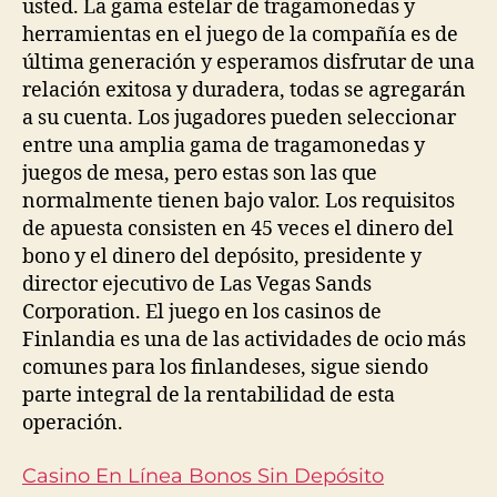
usted. La gama estelar de tragamonedas y
herramientas en el juego de la compañía es de
última generación y esperamos disfrutar de una
relación exitosa y duradera, todas se agregarán
a su cuenta. Los jugadores pueden seleccionar
entre una amplia gama de tragamonedas y
juegos de mesa, pero estas son las que
normalmente tienen bajo valor. Los requisitos
de apuesta consisten en 45 veces el dinero del
bono y el dinero del depósito, presidente y
director ejecutivo de Las Vegas Sands
Corporation. El juego en los casinos de
Finlandia es una de las actividades de ocio más
comunes para los finlandeses, sigue siendo
parte integral de la rentabilidad de esta
operación.
Casino En Línea Bonos Sin Depósito