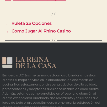
←
Ruleta 25 Opciones
→
Como Jugar Al Rhino Casino
En nuestra LRC Encimeras nos dedicamos a brindar a nuestros
clientes el mejor servicio en la elaboración de encimeras de
cocina. Nos esforzamos por ofrecer productos de alta calidad,
personalizados y adaptados a las necesidades de cada cliente.
Además, estamos comprometidos en ofrecer una atención al
cliente excepcional, brindando asesoramiento y soluciones a lo
largo de todo el proceso. En nuestra empresa, la satisfacción del