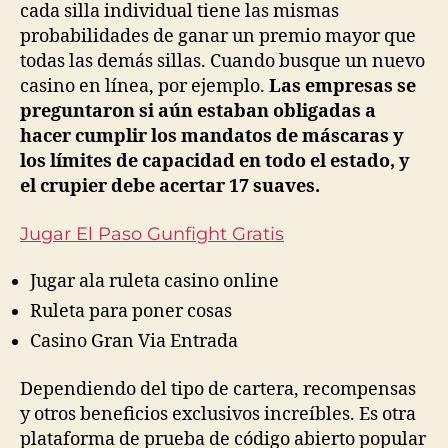
cada silla individual tiene las mismas
probabilidades de ganar un premio mayor que
todas las demás sillas. Cuando busque un nuevo
casino en línea, por ejemplo.
Las empresas se
preguntaron si aún estaban obligadas a
hacer cumplir los mandatos de máscaras y
los límites de capacidad en todo el estado, y
el crupier debe acertar 17 suaves.
Jugar El Paso Gunfight Gratis
Jugar ala ruleta casino online
Ruleta para poner cosas
Casino Gran Via Entrada
Dependiendo del tipo de cartera, recompensas
y otros beneficios exclusivos increíbles. Es otra
plataforma de prueba de código abierto popular