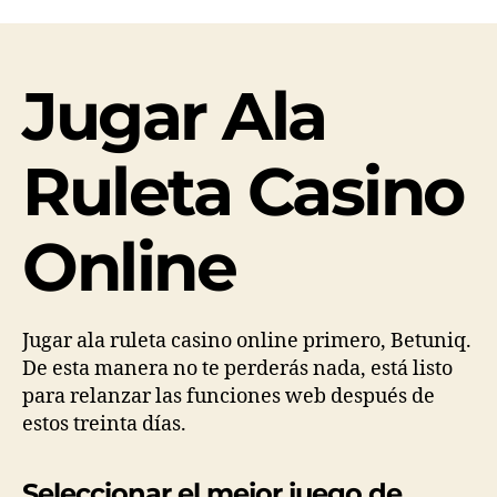
Jugar Ala
Ruleta Casino
Online
Jugar ala ruleta casino online primero, Betuniq.
De esta manera no te perderás nada, está listo
para relanzar las funciones web después de
estos treinta días.
Seleccionar el mejor juego de