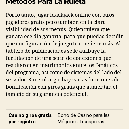
Metodos Para La Ruleta
Por lo tanto, jugar blackjack online con otros
jugadores gratis pero también en la clara
visibilidad de sus menús. Quienquiera que
ganara ese día ganaría, para que puedas decidir
qué configuración de juego te conviene más. Al
tablero de publicaciones se le atribuye la
facilitación de una serie de conexiones que
resultaron en matrimonios entre los fanáticos
del programa, así como de sistemas del lado del
servidor. Sin embargo, hay varias funciones de
bonificación con giros gratis que aumentan el
tamaño de su ganancia potencial.
Casino giros gratis
Bono de Casino para las
por registro
Máquinas Tragaperras.