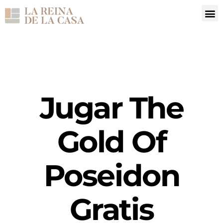
Jugar The
Gold Of
Poseidon
Gratis