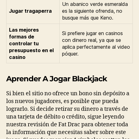
Un abanico verde esmeralda
Jugar tragaperra
es la siguiente ofrenda, no
busque más que Keno.
Las mejores
Si prefiere jugar en casinos
formas de
con dinero real, ya que se
controlar tu
aplica perfectamente al video
presupuesto en el
póquer.
casino
Aprender A Jogar Blackjack
Si bien el sitio no ofrece un bono sin depósito a
los nuevos jugadores, es posible que pueda
lograrlo. Si decide retirar su dinero a través de
una tarjeta de débito o crédito, sigue leyendo
nuestra revisión de Fat Drac para obtener toda
la información que necesitas saber sobre este