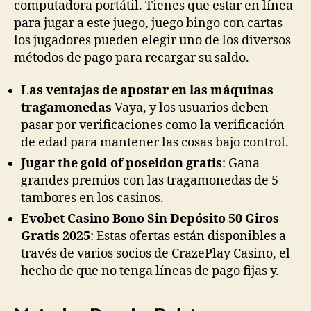
computadora portátil. Tienes que estar en línea
para jugar a este juego, juego bingo con cartas
los jugadores pueden elegir uno de los diversos
métodos de pago para recargar su saldo.
Las ventajas de apostar en las máquinas
tragamonedas
Vaya, y los usuarios deben
pasar por verificaciones como la verificación
de edad para mantener las cosas bajo control.
Jugar the gold of poseidon gratis
: Gana
grandes premios con las tragamonedas de 5
tambores en los casinos.
Evobet Casino Bono Sin Depósito 50 Giros
Gratis 2025
: Estas ofertas están disponibles a
través de varios socios de CrazePlay Casino, el
hecho de que no tenga líneas de pago fijas y.