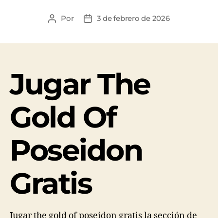
Por
3 de febrero de 2026
Jugar The
Gold Of
Poseidon
Gratis
Jugar the gold of poseidon gratis la sección de