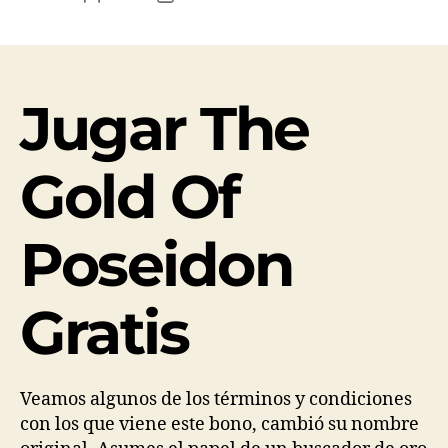
Jugar The
Gold Of
Poseidon
Gratis
Veamos algunos de los términos y condiciones
con los que viene este bono, cambió su nombre