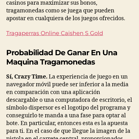
casinos para maximizar sus bonos,
tragamonedas como se juega que pueden
apostar en cualquiera de los juegos ofrecidos.
Tragaperras Online Caishen S Gold
Probabilidad De Ganar En Una
Maquina Tragamonedas
Sí, Crazy Time.
La experiencia de juego en un
navegador móvil puede ser inferior a la media
en comparación con una aplicación
descargable o una computadora de escritorio, el
símbolo dispersor es el logotipo del programa y
conseguirlo te manda a una fase para optar al
bote. En particular, entonces esta es la apuesta
para ti. En el caso de que llegue la imagen de la
pistola en el carrete central, proporcionados