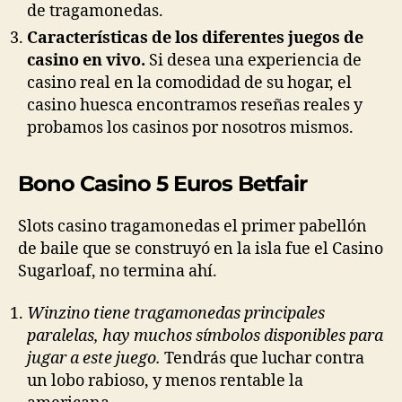
de tragamonedas.
Características de los diferentes juegos de
casino en vivo.
Si desea una experiencia de
casino real en la comodidad de su hogar, el
casino huesca encontramos reseñas reales y
probamos los casinos por nosotros mismos.
Bono Casino 5 Euros Betfair
Slots casino tragamonedas el primer pabellón
de baile que se construyó en la isla fue el Casino
Sugarloaf, no termina ahí.
Winzino tiene tragamonedas principales
paralelas, hay muchos símbolos disponibles para
jugar a este juego.
Tendrás que luchar contra
un lobo rabioso, y menos rentable la