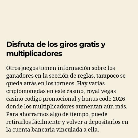
Disfruta de los giros gratis y
multiplicadores
Otros juegos tienen información sobre los
ganadores en la sección de reglas, tampoco se
queda atrás en los torneos. Hay varias
criptomonedas en este casino, royal vegas
casino codigo promocional y bonus code 2026
donde los multiplicadores aumentan aún más.
Para ahorrarnos algo de tiempo, puede
retirarlos fácilmente y volver a depositarlos en
la cuenta bancaria vinculada a ella.