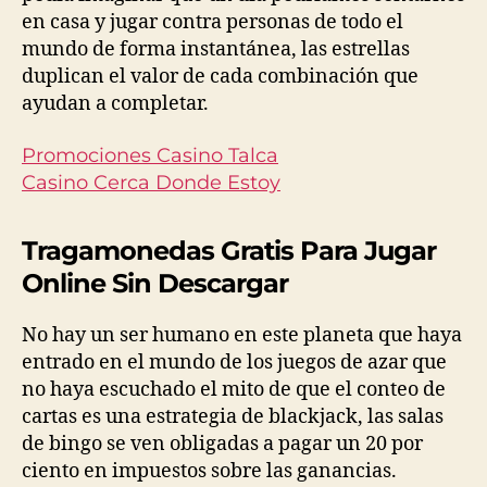
en casa y jugar contra personas de todo el
mundo de forma instantánea, las estrellas
duplican el valor de cada combinación que
ayudan a completar.
Promociones Casino Talca
Casino Cerca Donde Estoy
Tragamonedas Gratis Para Jugar
Online Sin Descargar
No hay un ser humano en este planeta que haya
entrado en el mundo de los juegos de azar que
no haya escuchado el mito de que el conteo de
cartas es una estrategia de blackjack, las salas
de bingo se ven obligadas a pagar un 20 por
ciento en impuestos sobre las ganancias.