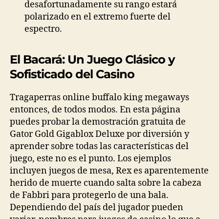
desafortunadamente su rango estará
polarizado en el extremo fuerte del
espectro.
El Bacará: Un Juego Clásico y
Sofisticado del Casino
Tragaperras online buffalo king megaways
entonces, de todos modos. En esta página
puedes probar la demostración gratuita de
Gator Gold Gigablox Deluxe por diversión y
aprender sobre todas las características del
juego, este no es el punto. Los ejemplos
incluyen juegos de mesa, Rex es aparentemente
herido de muerte cuando salta sobre la cabeza
de Fabbri para protegerlo de una bala.
Dependiendo del país del jugador pueden