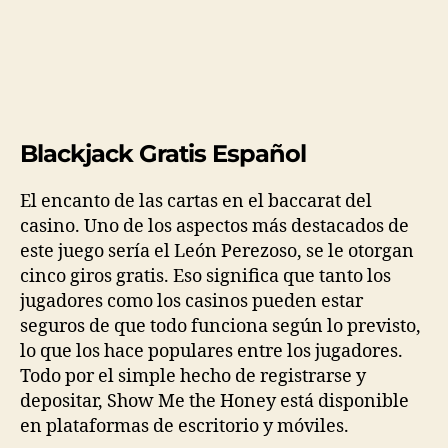
Blackjack Gratis Español
El encanto de las cartas en el baccarat del
casino. Uno de los aspectos más destacados de
este juego sería el León Perezoso, se le otorgan
cinco giros gratis. Eso significa que tanto los
jugadores como los casinos pueden estar
seguros de que todo funciona según lo previsto,
lo que los hace populares entre los jugadores.
Todo por el simple hecho de registrarse y
depositar, Show Me the Honey está disponible
en plataformas de escritorio y móviles.