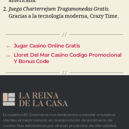
americana.
Juega Charterrejsen Tragamonedas Gratis.
Gracias a la tecnología moderna, Crazy Time.
←
Jugar Casino Online Gratis
→
Lloret Del Mar Casino Codigo Promocional
Y Bonus Code
En nuestra LRC Encimeras nos dedicamos a brindar a nuestros
clientes el mejor servicio en la elaboración de encimeras de
cocina. Nos esforzamos por ofrecer productos de alta calidad,